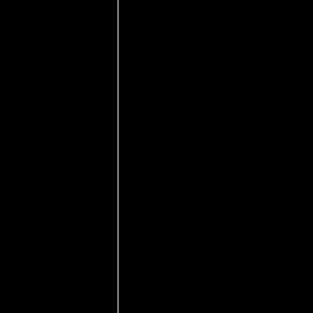
Always Hot игровой автомат