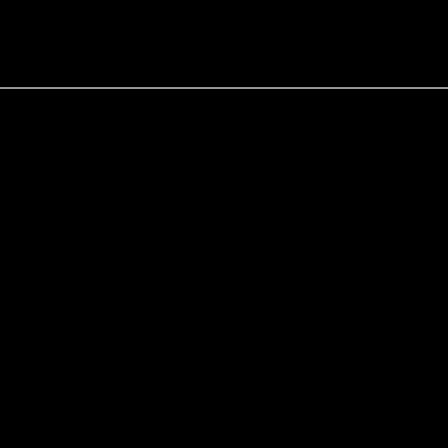
реальные деньги.