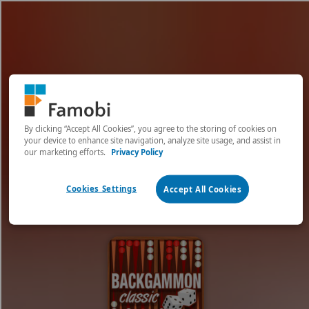
[object HTMLMetaElement]
пополнить счет