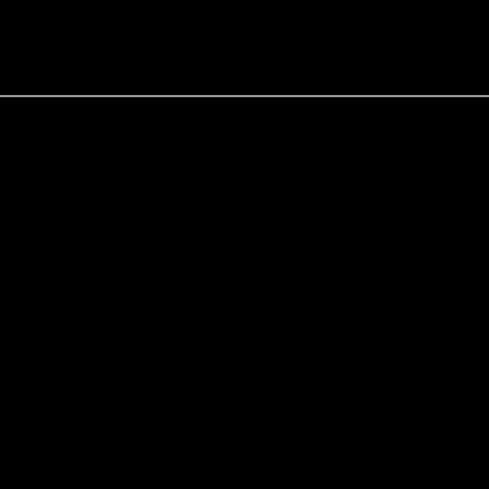
реальные деньги.