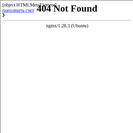
[object HTMLMetaElement]
пополнить счет