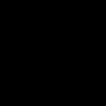
й автомат