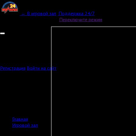
← В игровой зал
Поддержка 24/7
Вы играете в демо-режиме.
Переключите режим
и выигрывайте 
Регистрация
Вы играете
в демо режиме
Выигрывать реальные деньги
вы сможете после регистрации.
Регистрация
Войти на сайт
Или войти через:
Главная
Игровой зал
Tales of Doctor Dolittle