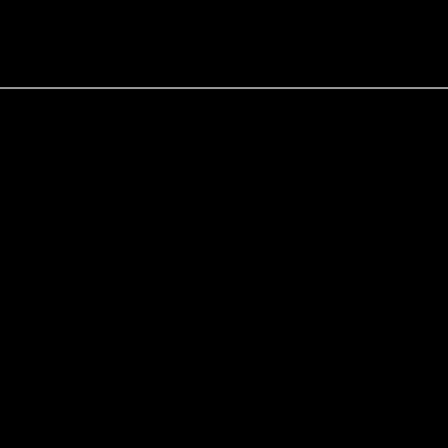
реальные деньги.