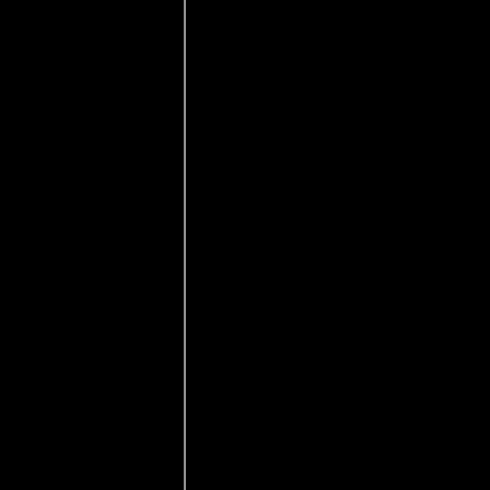
Secrets of Egypt игровой автом