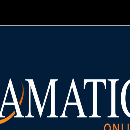
реальные деньги.