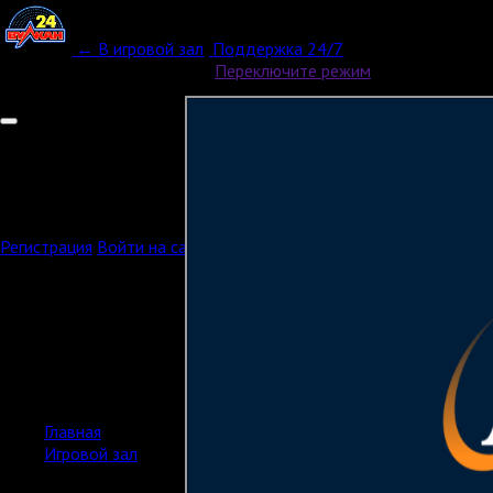
← В игровой зал
Поддержка 24/7
Вы играете в демо-режиме.
Переключите режим
и выигрывайте 
Регистрация
Вы играете
в демо режиме
Выигрывать реальные деньги
вы сможете после регистрации.
Регистрация
Войти на сайт
Или войти через:
Главная
Игровой зал
Cool Diamonds II