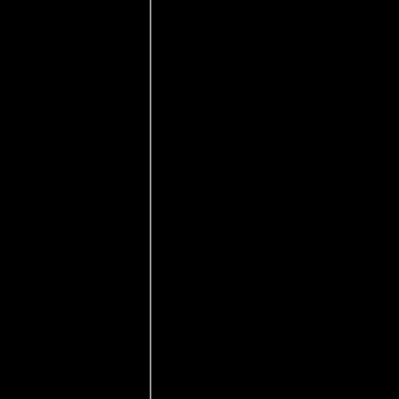
Halloween игровой автомат