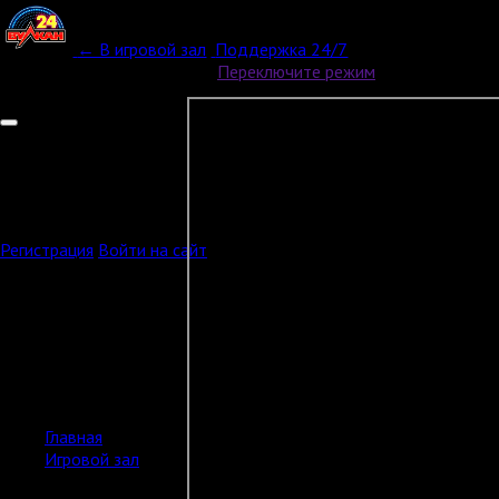
← В игровой зал
Поддержка 24/7
Вы играете в демо-режиме.
Переключите режим
и выигрывайте 
Регистрация
Вы играете
в демо режиме
Выигрывать реальные деньги
вы сможете после регистрации.
Регистрация
Войти на сайт
Или войти через:
Главная
Игровой зал
Hat Trick