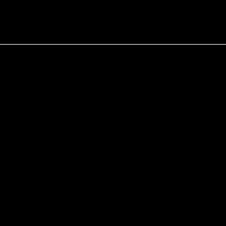
реальные деньги.