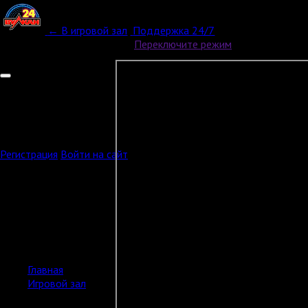
← В игровой зал
Поддержка 24/7
Вы играете в демо-режиме.
Переключите режим
и выигрывайте 
Регистрация
Вы играете
в демо режиме
Выигрывать реальные деньги
вы сможете после регистрации.
Регистрация
Войти на сайт
Или войти через:
Главная
Игровой зал
Hot Chance