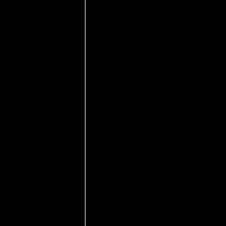
Lovely Lady игровой автомат