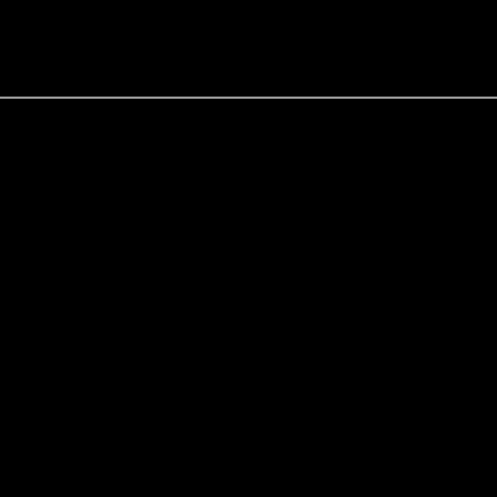
реальные деньги.