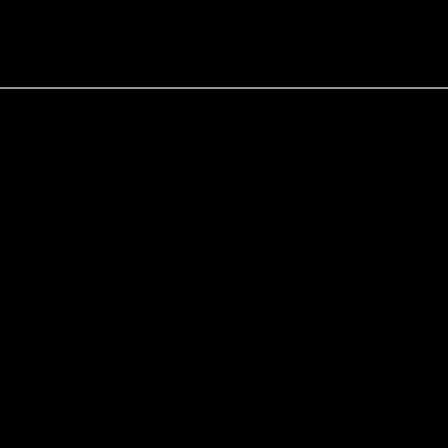
реальные деньги.