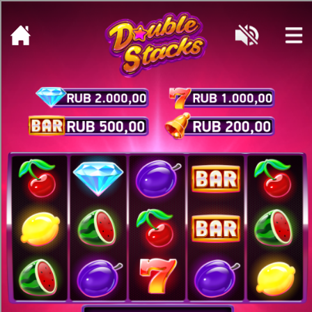
[object HTMLMetaElement]
пополнить счет