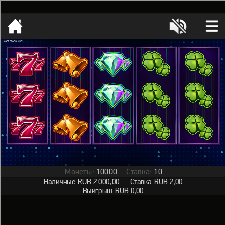
[object HTMLMetaElement]
пополнить счет