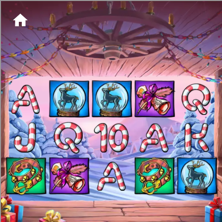
[object HTMLMetaElement]
пополнить счет