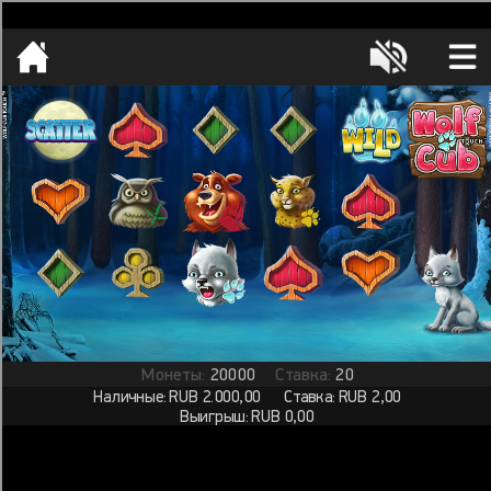
[object HTMLMetaElement]
пополнить счет