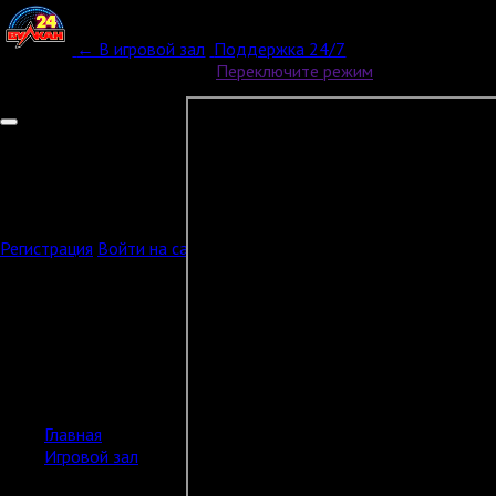
← В игровой зал
Поддержка 24/7
Вы играете в демо-режиме.
Переключите режим
и выигрывайте 
Регистрация
Вы играете
в демо режиме
Выигрывать реальные деньги
вы сможете после регистрации.
Регистрация
Войти на сайт
Или войти через:
Главная
Игровой зал
Crazy Monkey