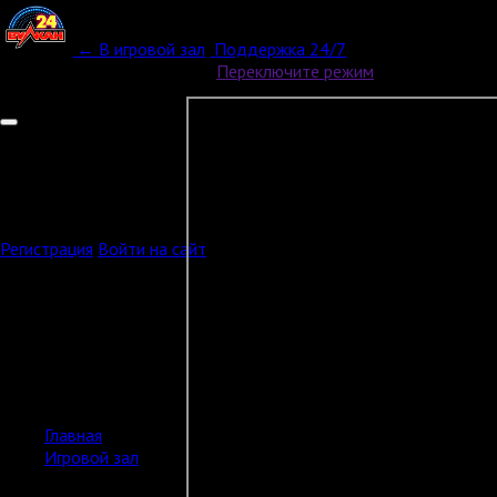
← В игровой зал
Поддержка 24/7
Вы играете в демо-режиме.
Переключите режим
и выигрывайте 
Регистрация
Вы играете
в демо режиме
Выигрывать реальные деньги
вы сможете после регистрации.
Регистрация
Войти на сайт
Или войти через:
Главная
Игровой зал
Queen of the Nile 2