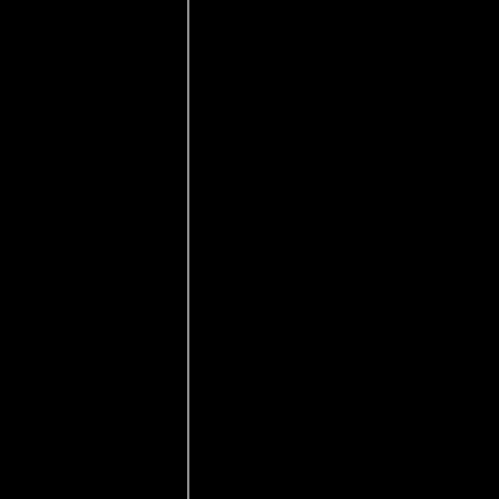
Queen of the Nile 2 игровой ав