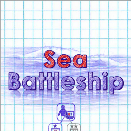
[object HTMLMetaElement]
пополнить счет