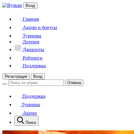
Вход
Главная
Акции и бонусы
Турниры
Лотерея
Джекпоты
Рейтинги
Поддержка
Регистрация
Вход
Отмена
Поддержка
Турниры
Акции
Поиск