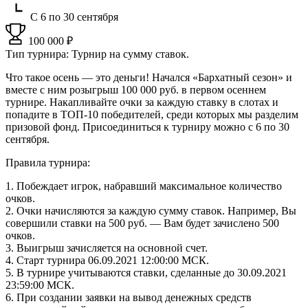
С 6 по 30 сентября
100 000 ₽
Тип турнира: Турнир на сумму ставок.
Что такое осень — это деньги! Начался «Бархатный сезон» и
вместе с ним розыгрыш 100 000 руб. в первом осеннем
турнире. Накапливайте очки за каждую ставку в слотах и
попадите в ТОП-10 победителей, среди которых мы разделим
призовой фонд. Присоединиться к турниру можно с 6 по 30
сентября.
Правила турнира:
1. Побеждает игрок, набравший максимальное количество
очков.
2. Очки начисляются за каждую сумму ставок. Например, Вы
совершили ставки на 500 руб. — Вам будет зачислено 500
очков.
3. Выигрыш зачисляется на основной счет.
4. Старт турнира 06.09.2021 12:00:00 МСК.
5. В турнире учитываются ставки, сделанные до 30.09.2021
23:59:00 МСК.
6. При создании заявки на вывод денежных средств