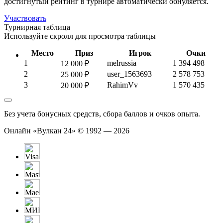
достигнутый рейтинг в турнире автоматически обнуляется.
Участвовать
Турнирная таблица
Используйте скролл для просмотра таблицы
Место
Приз
Игрок
Очки
1
melrussia
1 394 498
12 000 ₽
2
user_1563693
2 578 753
25 000 ₽
3
RahimVv
1 570 435
20 000 ₽
Без учета бонусных средств, сбора баллов и очков опыта.
Онлайн «Вулкан 24» © 1992 — 2026