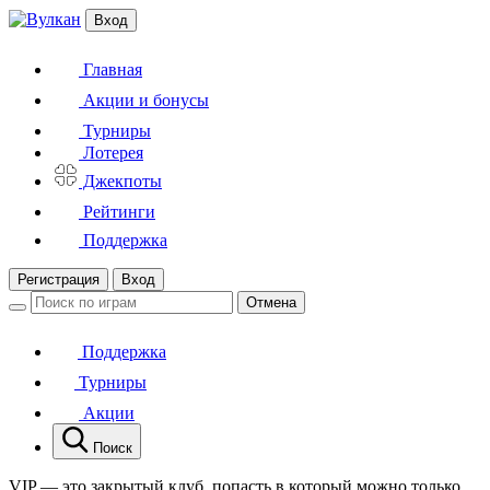
Вход
Главная
Акции и бонусы
Турниры
Лотерея
Джекпоты
Рейтинги
Поддержка
Регистрация
Вход
Отмена
Поддержка
Турниры
Акции
Поиск
VIP — это закрытый клуб, попасть в который можно только