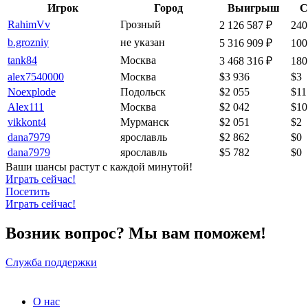
Игрок
Город
Выигрыш
С
RahimVv
Грозный
2 126 587 ₽
240
b.grozniy
не указан
5 316 909 ₽
100
tank84
Москва
3 468 316 ₽
180
alex7540000
Москва
$3 936
$3
Noexplode
Подольск
$2 055
$11
Alex111
Москва
$2 042
$10
vikkont4
Мурманск
$2 051
$2
dana7979
ярославль
$2 862
$0
dana7979
ярославль
$5 782
$0
Ваши шансы растут с каждой минутой!
Играть сейчас!
Посетить
Играть сейчас!
Возник вопрос? Мы вам поможем!
Служба поддержки
О нас