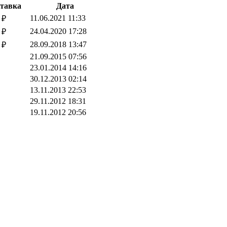
тавка
Дата
11.06.2021 11:33
 ₽
24.04.2020 17:28
 ₽
28.09.2018 13:47
 ₽
21.09.2015 07:56
23.01.2014 14:16
30.12.2013 02:14
13.11.2013 22:53
29.11.2012 18:31
19.11.2012 20:56