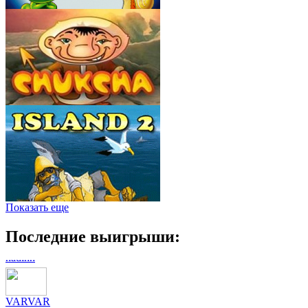
Lucky Lady's Charm Deluxe
user_1773309
10 000 руб.
Dolphin's Pearl Deluxe
Markmark
5 100 руб.
Blackjack
Alex Buh
15 520 руб.
Book of Ra Deluxe
***1749
7 000 руб.
Roulette
Показать еще
user_1238535
9 720 руб.
Последние выигрыши:
Book of Ra
nadinn
6 000 руб.
Crazy Monkey
VARVAR